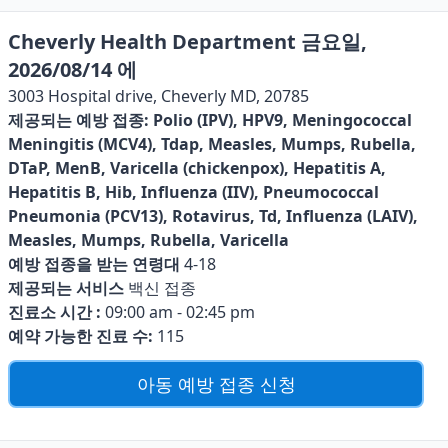
Cheverly Health Department 금요일,
2026/08/14 에
3003 Hospital drive, Cheverly MD, 20785
제공되는 예방 접종:
Polio (IPV), HPV9, Meningococcal
Meningitis (MCV4), Tdap, Measles, Mumps, Rubella,
DTaP, MenB, Varicella (chickenpox), Hepatitis A,
Hepatitis B, Hib, Influenza (IIV), Pneumococcal
Pneumonia (PCV13), Rotavirus, Td, Influenza (LAIV),
Measles, Mumps, Rubella, Varicella
예방 접종을 받는 연령대
4-18
제공되는 서비스
백신 접종
진료소 시간 :
09:00 am - 02:45 pm
예약 가능한 진료 수:
115
아동 예방 접종 신청