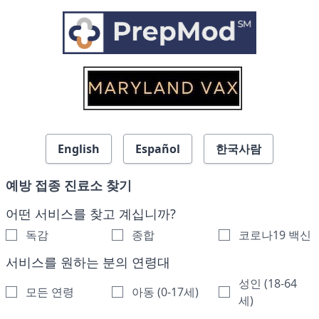
Skip to search results
English
Español
한국사람
예방 접종 진료소 찾기
어떤 서비스를 찾고 계십니까?
독감
종합
코로나19 백신
서비스를 원하는 분의 연령대
성인 (18-64
모든 연령
아동 (0-17세)
세)