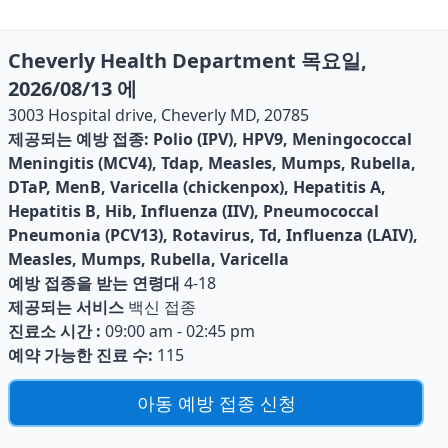
Cheverly Health Department 목요일,
2026/08/13 에
3003 Hospital drive, Cheverly MD, 20785
제공되는 예방 접종:
Polio (IPV), HPV9, Meningococcal
Meningitis (MCV4), Tdap, Measles, Mumps, Rubella,
DTaP, MenB, Varicella (chickenpox), Hepatitis A,
Hepatitis B, Hib, Influenza (IIV), Pneumococcal
Pneumonia (PCV13), Rotavirus, Td, Influenza (LAIV),
Measles, Mumps, Rubella, Varicella
예방 접종을 받는 연령대
4-18
제공되는 서비스
백신 접종
진료소 시간 :
09:00 am - 02:45 pm
예약 가능한 진료 수:
115
아동 예방 접종 신청