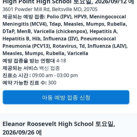
High Point High School 토요일, 2026/09/12 에
3601 Powder Mill Rd, Beltsville MD, 20705
제공되는 예방 접종:
Polio (IPV), HPV9, Meningococcal
Meningitis (MCV4), Tdap, Measles, Mumps, Rubella,
DTaP, MenB, Varicella (chickenpox), Hepatitis A,
Hepatitis B, Hib, Influenza (IIV), Pneumococcal
Pneumonia (PCV13), Rotavirus, Td, Influenza (LAIV),
Measles, Mumps, Rubella, Varicella
예방 접종을 받는 연령대
4-18
제공되는 서비스
백신 접종
진료소 시간 :
09:00 am - 03:00 pm
예약 가능한 진료 수:
300
아동 예방 접종 신청
Eleanor Roosevelt High School 토요일,
2026/09/26 에