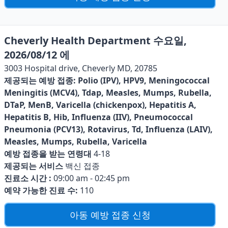
Cheverly Health Department 수요일,
2026/08/12 에
3003 Hospital drive, Cheverly MD, 20785
제공되는 예방 접종:
Polio (IPV), HPV9, Meningococcal
Meningitis (MCV4), Tdap, Measles, Mumps, Rubella,
DTaP, MenB, Varicella (chickenpox), Hepatitis A,
Hepatitis B, Hib, Influenza (IIV), Pneumococcal
Pneumonia (PCV13), Rotavirus, Td, Influenza (LAIV),
Measles, Mumps, Rubella, Varicella
예방 접종을 받는 연령대
4-18
제공되는 서비스
백신 접종
진료소 시간 :
09:00 am - 02:45 pm
예약 가능한 진료 수:
110
아동 예방 접종 신청