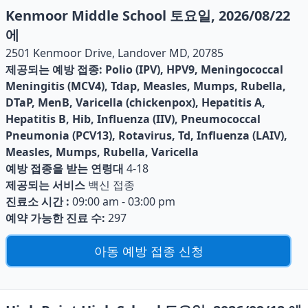
Kenmoor Middle School 토요일, 2026/08/22
에
2501 Kenmoor Drive, Landover MD, 20785
제공되는 예방 접종:
Polio (IPV), HPV9, Meningococcal
Meningitis (MCV4), Tdap, Measles, Mumps, Rubella,
DTaP, MenB, Varicella (chickenpox), Hepatitis A,
Hepatitis B, Hib, Influenza (IIV), Pneumococcal
Pneumonia (PCV13), Rotavirus, Td, Influenza (LAIV),
Measles, Mumps, Rubella, Varicella
예방 접종을 받는 연령대
4-18
제공되는 서비스
백신 접종
진료소 시간 :
09:00 am - 03:00 pm
예약 가능한 진료 수:
297
아동 예방 접종 신청