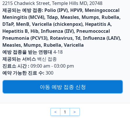
2215 Chadwick Street, Temple Hills MD, 20748
제공되는 예방 접종:
Polio (IPV), HPV9, Meningococcal
Meningitis (MCV4), Tdap, Measles, Mumps, Rubella,
DTaP, MenB, Varicella (chickenpox), Hepatitis A,
Hepatitis B, Hib, Influenza (IIV), Pneumococcal
Pneumonia (PCV13), Rotavirus, Td, Influenza (LAIV),
Measles, Mumps, Rubella, Varicella
예방 접종을 받는 연령대
4-18
제공되는 서비스
백신 접종
진료소 시간 :
09:00 am - 03:00 pm
예약 가능한 진료 수:
300
아동 예방 접종 신청
<
1
>